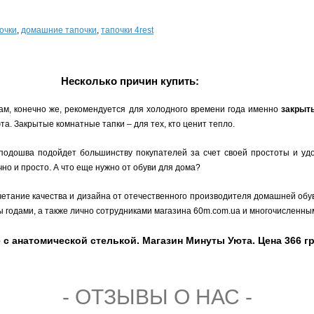
очки
,
домашние тапочки
,
тапочки 4rest
Несколько причин купить:
ам, конечно же, рекомендуется для холодного времени года именно
закрыт
а. Закрытые комнатные тапки – для тех, кто ценит тепло.
 подошва подойдет большинству покупателей за счет своей простоты и уд
но и просто. А что еще нужно от обуви для дома?
четание качества и дизайна от отечественного производителя домашней обу
ы годами, а также лично сотрудниками магазина 60m.com.ua и многочисленн
 с анатомической стелькой. Магазин Минуты Уюта. Цена 366 гр
- ОТЗЫВЫ О НАС -