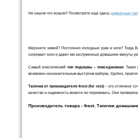
Не нашли что искали? Посмотрите еще здесь:
комнатные тап
Мерзнете зимой? Постоянно холодные руки и ноги? Тогда В
согревает ноги и дарит им заслуженные домашние минуты уют
Самый классический
тип подошвы – повседневная
. Такая
возможно незначительным выступом каблука. Удобно, практич
Тапочки от производителя 4rest (for rest)
– это отличное со
качество и надежность можете не переживать. Они проверен
Производитель товара - 4rest. Тапочки домашние