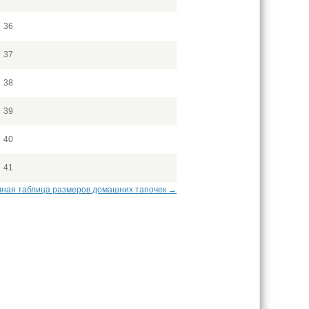
36
37
38
39
40
41
ная таблица размеров домашних тапочек →