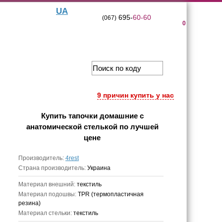
UA
695-
60-60
(067)
0
9 причин купить у нас
Купить
тапочки домашние с
анатомической стелькой
по лучшей
цене
Производитель:
4rest
Страна производитель:
Украина
Материал внешний:
текстиль
Материал подошвы:
TPR (термопластичная
резина)
Материал стельки:
текстиль