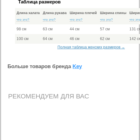
Таблица размеров
Длина халата
Длина рукава
Ширина плечей
Ширина спины
Ширин
что это?
что это?
что это?
что это?
что эт
98 см
63 см
44 см
57 см
131 с
100 см
64 см
46 см
62 см
142 с
Полная таблица женских размеров →
Больше товаров бренда
Key
РЕКОМЕНДУЕМ ДЛЯ ВАС