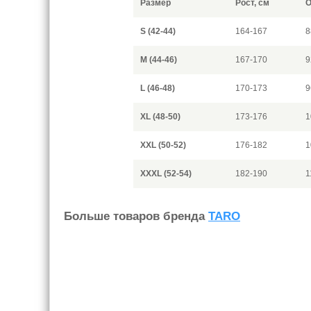
Размер
Рост, см
О
S (42-44)
164-167
8
M (44-46)
167-170
9
L (46-48)
170-173
9
XL (48-50)
173-176
1
XXL (50-52)
176-182
1
XXXL (52-54)
182-190
1
Больше товаров бренда
TARO