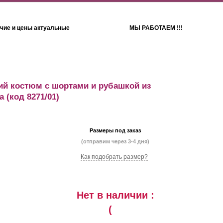
чие и цены актуальные
МЫ РАБОТАЕМ !!!
Детям
Полотенца
й костюм с шортами и рубашкой из
а
(код 8271/01)
Размеры под заказ
(отправим через 3-4 дня)
Как подобрать размер?
Нет в наличии :
(