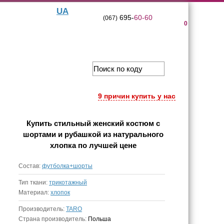
UA
695-
60-60
(067)
0
9 причин купить у нас
Купить
стильный женский костюм с
шортами и рубашкой из натурального
хлопка
по лучшей цене
Состав:
футболка+шорты
Тип ткани:
трикотажный
Материал:
хлопок
Производитель:
TARO
Страна производитель:
Польша