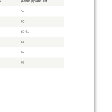
м
Длина рукава, см
59
60
60-61
61
62
63