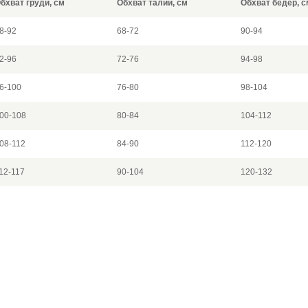
бхват груди, см
Обхват талии, см
Обхват бедер, с
8-92
68-72
90-94
2-96
72-76
94-98
6-100
76-80
98-104
00-108
80-84
104-112
08-112
84-90
112-120
12-117
90-104
120-132