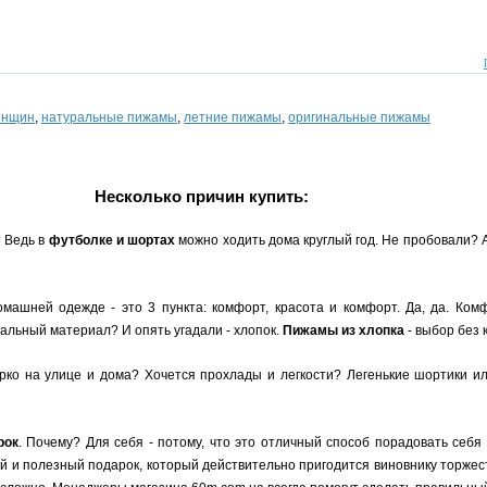
енщин
,
натуральные пижамы
,
летние пижамы
,
оригинальные пижамы
Несколько причин купить:
? Ведь в
футболке и шортах
можно ходить дома круглый год. Не пробовали?
машней одежде - это 3 пункта: комфорт, красота и комфорт. Да, да. Комф
льный материал? И опять угадали - хлопок.
Пижамы из хлопка
- выбор без 
о на улице и дома? Хочется прохлады и легкости? Легенькие шортики или
рок
. Почему? Для себя - потому, что это отличный способ порадовать себя
ый и полезный подарок, который действительно пригодится виновнику торжест