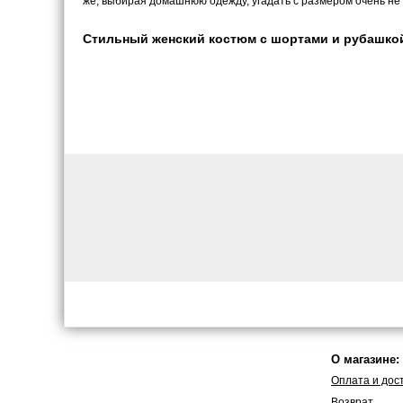
же, выбирая домашнюю одежду, угадать с размером очень не 
Стильный женский костюм с шортами и рубашкой из
О магазине:
Оплата и дос
Возврат