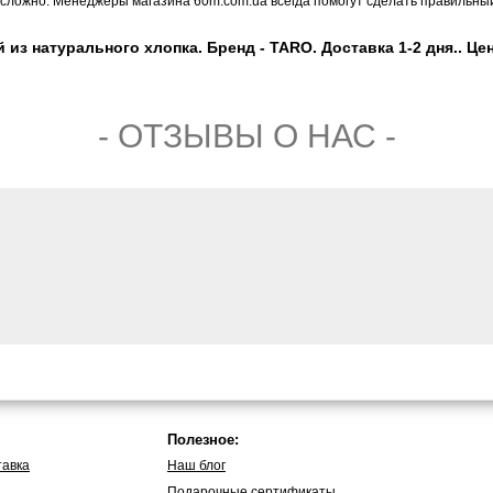
сложно. Менеджеры магазина 60m.com.ua всегда помогут сделать правильный
 натурального хлопка. Бренд - TARO. Доставка 1-2 дня.. Цена
- ОТЗЫВЫ О НАС -
Полезное:
тавка
Наш блог
Подарочные сертификаты