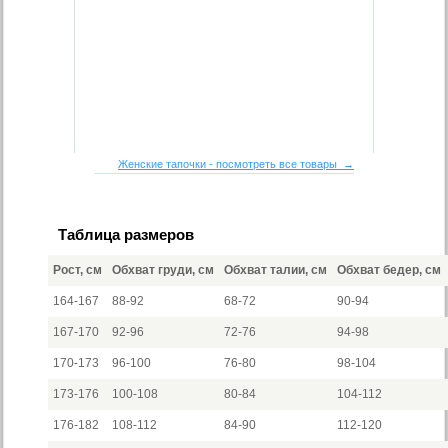
Женские тапочки - посмотреть все товары →
Таблица размеров
Рост, см
Обхват груди, см
Обхват талии, см
Обхват бедер, см
164-167
88-92
68-72
90-94
167-170
92-96
72-76
94-98
170-173
96-100
76-80
98-104
173-176
100-108
80-84
104-112
176-182
108-112
84-90
112-120