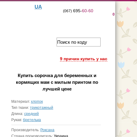
UA
695-
60-60
(067)
0
9 причин купить у нас
Купить
сорочка для беременных и
кормящих мам с милым принтом
по
лучшей цене
Материал:
хлопок
Тип ткани:
трикотажный
Длина:
средний
Рукав:
бретелька
Производитель:
Роксана
Страна производитель:
Украина