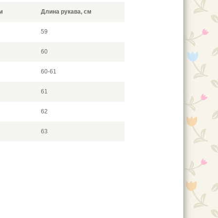
м
Длина рукава, см
59
60
60-61
61
62
63