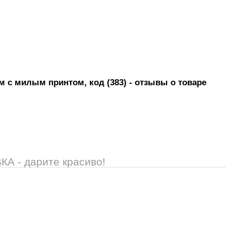
 с милым принтом, код (383)
- отзывы о товаре
 - дарите красиво!