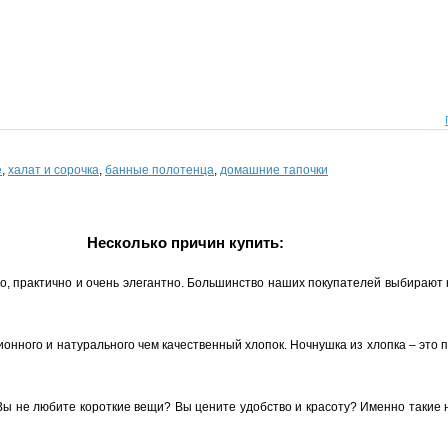
е
,
халат и сорочка
,
банные полотенца
,
домашние тапочки
Несколько причин купить:
но, практично и очень элегантно. Большинство наших покупателей выбирают
ионного и натурального чем качественный хлопок. Ночнушка из хлопка – это
Вы не любите короткие вещи? Вы цените удобство и красоту? Именно такие