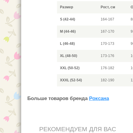
Размер
Рост, см
О
S (42-44)
164-167
8
M (44-46)
167-170
9
L (46-48)
170-173
9
XL (48-50)
173-176
1
XXL (50-52)
176-182
1
XXXL (52-54)
182-190
1
Больше товаров бренда
Роксана
РЕКОМЕНДУЕМ ДЛЯ ВАС