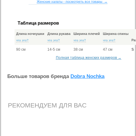
Женские халаты - посмотреть все товары →
Таблица размеров
Длина ночнушки
Длина рукава
Ширина плечей
Ширина спины
Ра
что это?
что это?
что это?
что это?
90 см
14-5 см
38 см
47 см
S
Полная таблица женских размеров →
Больше товаров бренда
Dobra Nochka
РЕКОМЕНДУЕМ ДЛЯ ВАС