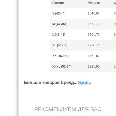
Размер
Рост, см
О
S (42-44)
164-167
8
M (44-46)
167-170
9
L (46-48)
170-173
9
XL (48-50)
173-176
1
XXL (50-52)
176-182
1
XXXL (52-54)
182-190
1
Больше товаров бренда
Nautic
РЕКОМЕНДУЕМ ДЛЯ ВАС