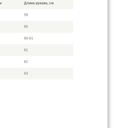
м
Длина рукава, см
59
60
60-61
61
62
63