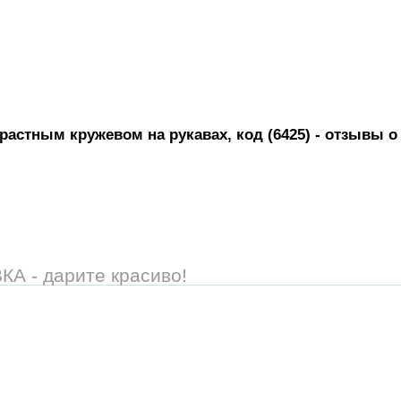
трастным кружевом на рукавах, код (6425)
- отзывы о
 - дарите красиво!