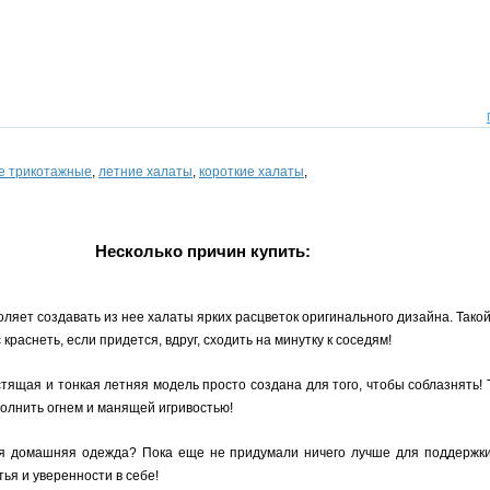
е трикотажные
,
летние халаты
,
короткие халаты
,
Несколько причин купить:
ляет создавать из нее халаты ярких расцветок оригинального дизайна. Тако
раснеть, если придется, вдруг, сходить на минутку к соседям!
ящая и тонкая летняя модель просто создана для того, чтобы соблазнять! 
полнить огнем и манящей игривостью!
домашняя одежда? Пока еще не придумали ничего лучше для поддержки о
ья и уверенности в себе!