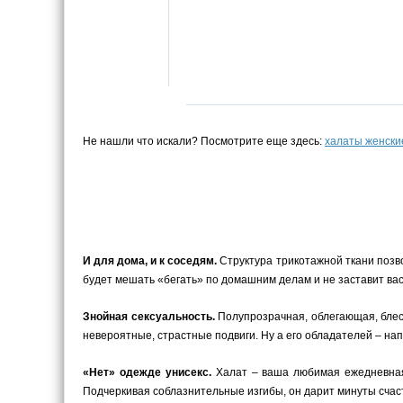
Не нашли что искали? Посмотрите еще здесь:
халаты женски
И для дома, и к соседям.
Структура трикотажной ткани позво
будет мешать «бегать» по домашним делам и не заставит вас к
Знойная сексуальность.
Полупрозрачная, облегающая, блест
невероятные, страстные подвиги. Ну а его обладателей – на
«Нет» одежде унисекс.
Халат – ваша любимая ежедневная 
Подчеркивая соблазнительные изгибы, он дарит минуты счаст