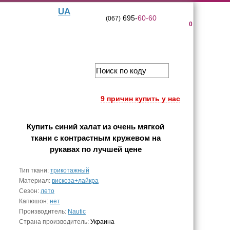
UA
695-
60-60
(067)
0
9 причин купить у нас
Купить
синий халат из очень мягкой
ткани с контрастным кружевом на
рукавах
по лучшей цене
Тип ткани:
трикотажный
Материал:
вискоза+лайкра
Сезон:
лето
Капюшон:
нет
Производитель:
Nautic
Страна производитель:
Украина