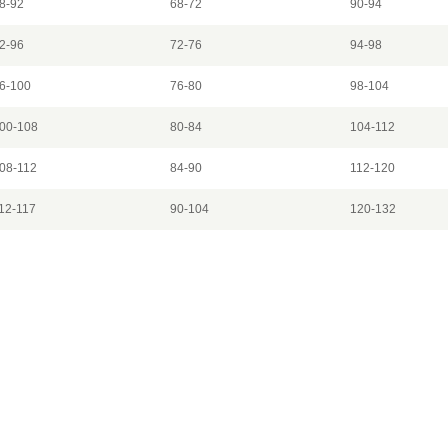
8-92
68-72
90-94
2-96
72-76
94-98
6-100
76-80
98-104
00-108
80-84
104-112
08-112
84-90
112-120
12-117
90-104
120-132