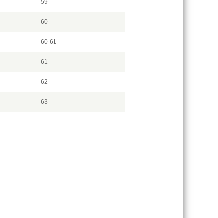
59
60
60-61
61
62
63