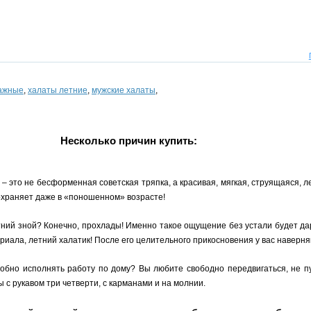
тажные
,
халаты летние
,
мужские халаты
,
Несколько причин купить:
 это не бесформенная советская тряпка, а красивая, мягкая, струящаяся, л
охраняет даже в «поношенном» возрасте!
тний зной? Конечно, прохлады! Именно такое ощущение без устали будет да
риала, летний халатик! После его целительного прикосновения у вас наверня
добно исполнять работу по дому? Вы любите свободно передвигаться, не 
 с рукавом три четверти, с карманами и на молнии.