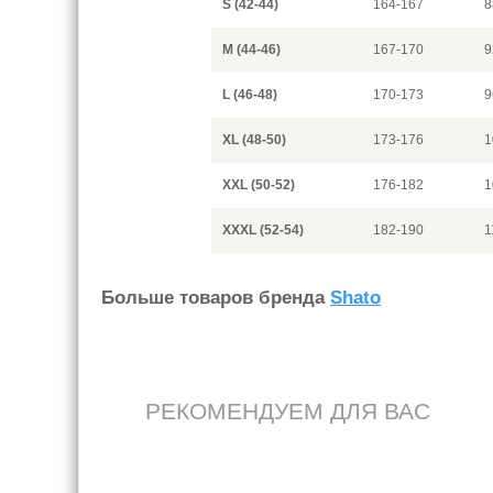
S (42-44)
164-167
8
M (44-46)
167-170
9
L (46-48)
170-173
9
XL (48-50)
173-176
1
XXL (50-52)
176-182
1
XXXL (52-54)
182-190
1
Больше товаров бренда
Shato
РЕКОМЕНДУЕМ ДЛЯ ВАС