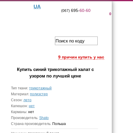
UA
695-
60-60
(067)
0
9 причин купить у нас
Купить
синий трикотажный халат с
узором
по лучшей цене
Тип ткани:
трикотажный
Материал:
полиэстер
Сезон:
лето
Капюшон:
нет
Карманы:
нет
Производитель:
Shato
Страна производитель:
Польша