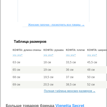
Женские тапочки - посмотреть все товары →
Таблица размеров
КОФТА: длина спины
КОФТА: рукава
КОФТА: плечи
КОФТА: ширин
что это?
что это?
что это?
что это?
63 см
18 см
33,5 см
45,5 см
65 см
19 см
36 см
48 см
68 см
19,5 см
37 см
50 см
69 см
20,5 см
38,5 см
52 см
Полная таблица женских размеров →
Больше товаров бренда
Vienetta Secret