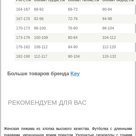
Рост, см
Обхват груди, см
Обхват талии, см
Обхват бедер, см
164-167
88-92
68-72
90-94
167-170
92-96
72-76
94-98
170-173
96-100
76-80
98-104
173-176
100-108
80-84
104-112
176-182
108-112
84-90
112-120
182-190
112-117
90-104
120-132
Больше товаров бренда
Key
РЕКОМЕНДУЕМ ДЛЯ ВАС
Женская пижама из хлопка высокого качества. Футболка с длинными
рукавами, украшенная ярким принтом. Узорчатые сигариллы с тонким