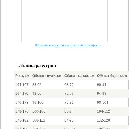
Женские халаты - посмотреть все товары →
Таблица размеров
Рост, см
Обхват груди, см
Обхват талии, см
Обхват бедер, см
164-167
88-92
68-72
90-94
167-170
92-96
72-76
94-98
170-173
96-100
76-80
98-104
173-176
100-108
80-84
104-112
176-182
108-112
84-90
112-120