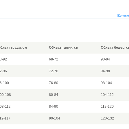
Женские
бхват груди, см
Обхват талии, см
Обхват бедер, с
8-92
68-72
90-94
2-96
72-76
94-98
6-100
76-80
98-104
00-108
80-84
104-112
08-112
84-90
112-120
12-117
90-104
120-132