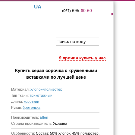
UA
695-
60-60
(067)
0
9 причин купить у нас
Купить
серая сорочка с кружевными
вставками
по лучшей цене
Материал:
хлопок+полиэстер
Тип ткани:
трикотажный
Длина:
короткий
Рукав:
бретелька
Производитель:
Ellen
Страна производитель:
Украина
Особенности:
Состав: 50% хлопок, 45% полиэстер,