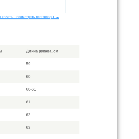
 халаты - посмотреть все товары →
м
Длина рукава, см
59
60
60-61
61
62
63