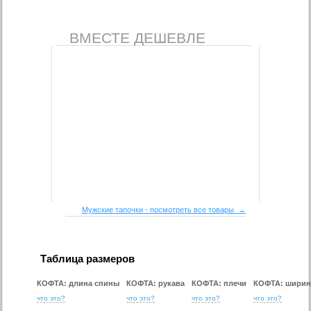
ВМЕСТЕ ДЕШЕВЛЕ
Мужские тапочки - посмотреть все товары →
Таблица размеров
КОФТА: длина спины
КОФТА: рукава
КОФТА: плечи
КОФТА: ширин
что это?
что это?
что это?
что это?