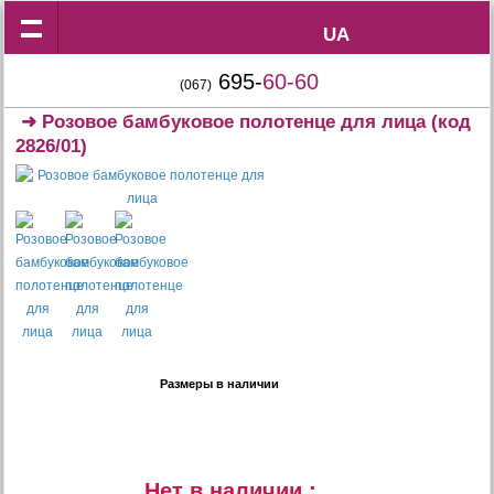
UA
UA
695-
60-60
(067)
➜
Розовое бамбуковое полотенце для лица
(код
2826/01)
Размеры в наличии
Нет в наличии :