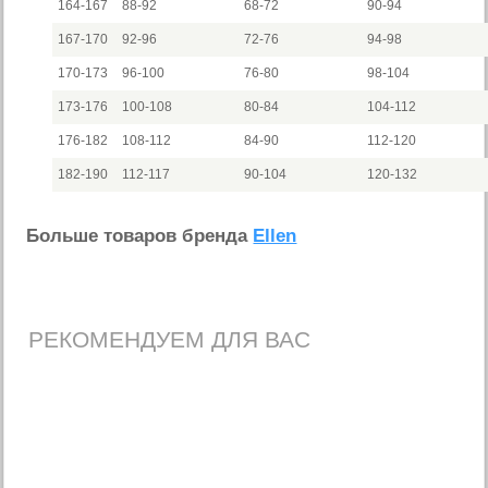
164-167
88-92
68-72
90-94
167-170
92-96
72-76
94-98
170-173
96-100
76-80
98-104
173-176
100-108
80-84
104-112
176-182
108-112
84-90
112-120
182-190
112-117
90-104
120-132
Больше товаров бренда
Ellen
РЕКОМЕНДУЕМ ДЛЯ ВАС