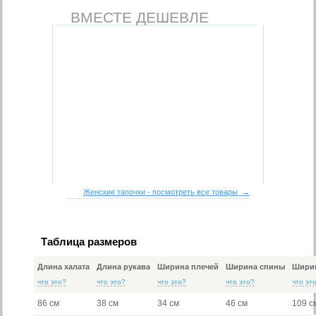
ВМЕСТЕ ДЕШЕВЛЕ
Женские тапочки - посмотреть все товары →
Таблица размеров
Длина халата
Длина рукава
Ширина плечей
Ширина спины
Ширин
что это?
что это?
что это?
что это?
что эт
86 см
38 см
34 см
46 см
109 с