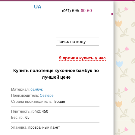
UA
695-
60-60
(067)
0
9 причин купить у нас
Купить
полотенце кухонное бамбук
по
лучшей цене
Материал:
бамбук
Производитель:
Cestepe
Страна производитель:
Турция
Плотность, гр/м2:
450
Вес, гр.:
65
Упаковка:
прозрачный пакет