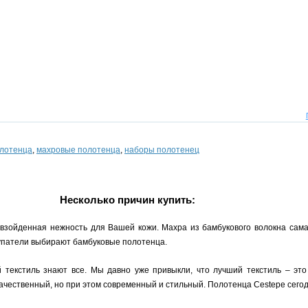
олотенца
,
махровые полотенца
,
наборы полотенец
Несколько причин купить:
взойденная нежность для Вашей кожи. Махра из бамбукового волокна сама
окупатели выбирают бамбуковые полотенца.
й текстиль знают все. Мы давно уже привыкли, что лучший текстиль – это
качественный, но при этом современный и стильный. Полотенца Cestepe сегод