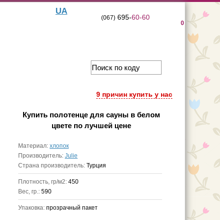
UA
695-
60-60
(067)
0
9 причин купить у нас
Купить
полотенце для сауны в белом
цвете
по лучшей цене
Материал:
хлопок
Производитель:
Julie
Страна производитель:
Турция
Плотность, гр/м2:
450
Вес, гр.:
590
Упаковка:
прозрачный пакет