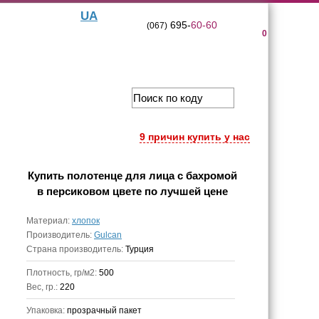
UA
695-
60-60
(067)
0
9 причин купить у нас
Купить
полотенце для лица с бахромой
в персиковом цвете
по лучшей цене
Материал:
хлопок
Производитель:
Gulcan
Страна производитель:
Турция
Плотность, гр/м2:
500
Вес, гр.:
220
Упаковка:
прозрачный пакет