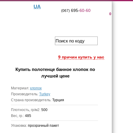
UA
695-
60-60
(067)
0
9 причин купить у нас
Купить
полотенце банное хлопок
по
лучшей цене
Материал:
хлопок
Производитель:
Turkey
Страна производитель:
Турция
Плотность, гр/м2:
500
Вес, гр.:
485
Упаковка:
прозрачный пакет