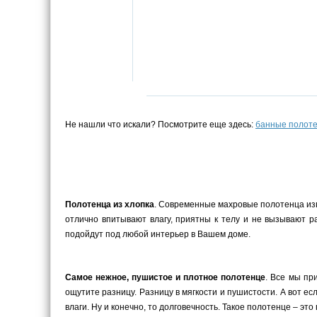
Не нашли что искали? Посмотрите еще здесь:
банные полот
Полотенца из хлопка
. Современные махровые полотенца изго
отлично впитывают влагу, приятны к телу и не вызывают 
подойдут под любой интерьер в Вашем доме.
Самое нежное, пушистое и плотное полотенце
. Все мы пр
ощутите разницу. Разницу в мягкости и пушистости. А вот е
влаги. Ну и конечно, то долговечность. Такое полотенце – это