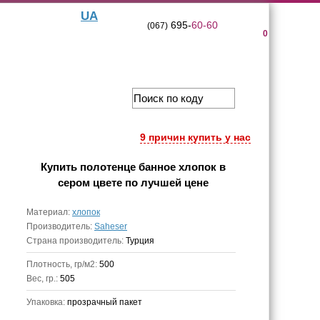
UA
695-
60-60
(067)
0
9 причин купить у нас
Купить
полотенце банное хлопок в
сером цвете
по лучшей цене
Материал:
хлопок
Производитель:
Saheser
Страна производитель:
Турция
Плотность, гр/м2:
500
Вес, гр.:
505
Упаковка:
прозрачный пакет