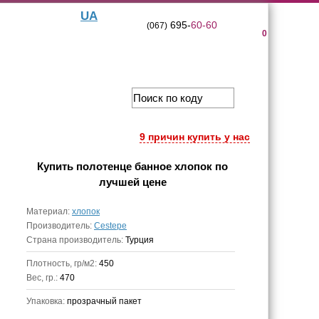
UA
695-
60-60
(067)
0
9 причин купить у нас
Купить
полотенце банное хлопок
по
лучшей цене
Материал:
хлопок
Производитель:
Cestepe
Страна производитель:
Турция
Плотность, гр/м2:
450
Вес, гр.:
470
Упаковка:
прозрачный пакет