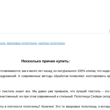
енца
,
махровые полотенца
,
наборы полотенец
Несколько причин купить:
тавливаются, как и много лет назад, из натурального 100% хлопка, что над
раздражений. А современные методы обработки позволяют изготавливать кр
й текстиль знают все. Мы давно уже привыкли, что лучший текстиль – это
качественный, но при этом современный и стильный. Полотенца Cestepe сегод
рты в плотности полотенец? Конечно! Это те махровые полотенца, к кото