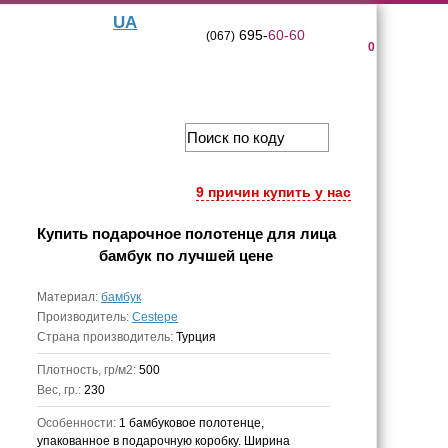
UA
695-
60-60
(067)
0
9 причин купить у нас
Купить
подарочное полотенце для лица
бамбук
по лучшей цене
Материал:
бамбук
Производитель:
Cestepe
Страна производитель:
Турция
Плотность, гр/м2:
500
Вес, гр.:
230
Особенности:
1 бамбуковое полотенце,
упакованное в подарочную коробку. Ширина