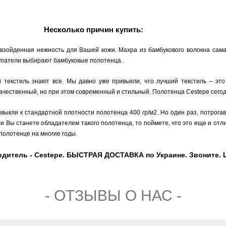
Несколько причин купить:
взойденная нежность для Вашей кожи. Махра из бамбукового волокна сама
окупатели выбирают бамбуковые полотенца.
й текстиль знают все. Мы давно уже привыкли, что лучший текстиль – это
качественный, но при этом современный и стильный. Полотенца Cestepe сегод
ивыкли к стандартной плотности полотенца 400 гр/м2. Но один раз, потрога
сли Вы станете обладателем такого полотенца, то поймете, что это еще и от
 полотенце на многие годы.
дитель - Cestepe. БЫСТРАЯ ДОСТАВКА по Украине. Звоните. Це
- ОТЗЫВЫ О НАС -