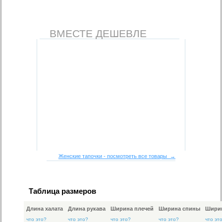
ВМЕСТЕ ДЕШЕВЛЕ
Женские тапочки - посмотреть все товары →
Таблица размеров
Длина халата
Длина рукава
Ширина плечей
Ширина спины
Ширин
что это?
что это?
что это?
что это?
что эт