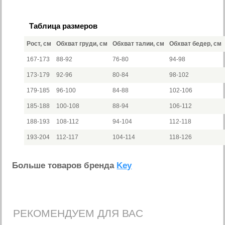
Таблица размеров
Рост, см
Обхват груди, см
Обхват талии, см
Обхват бедер, см
167-173
88-92
76-80
94-98
173-179
92-96
80-84
98-102
179-185
96-100
84-88
102-106
185-188
100-108
88-94
106-112
188-193
108-112
94-104
112-118
193-204
112-117
104-114
118-126
Больше товаров бренда
Key
РЕКОМЕНДУЕМ ДЛЯ ВАС