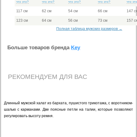
что это?
что это?
что это?
что это?
что эт
117 см
62 см
54 см
66 см
147 с
123 см
64 см
56 см
73 см
157 с
Полная таблица мужских размеров →
Больше товаров бренда
Key
РЕКОМЕНДУЕМ ДЛЯ ВАС
Длинный мужской халат из бархата, пушистого трикотажа, с воротником-
шалью с карманами. Две поясные петли на талии, которые позволяют
регулировать высоту ремня.