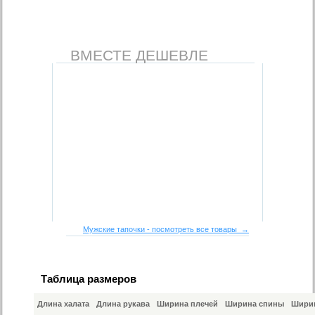
ВМЕСТЕ ДЕШЕВЛЕ
Мужские тапочки - посмотреть все товары →
Таблица размеров
Длина халата
Длина рукава
Ширина плечей
Ширина спины
Ширин