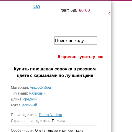
UA
695-
60-60
(067)
0
9 причин купить у нас
Купить
плюшевая сорочка в розовом
цвете с карманами
по лучшей цене
Материал:
микрофибра
Тип ткани:
махровый
Длина:
средний
Рукав:
длинный
Производитель:
Dobra Nochka
Страна производитель:
Польша
Особенности:
Очень теплая и мягкая ткань.