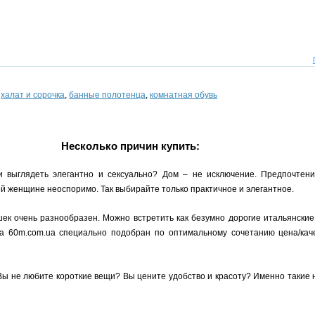
,
халат и сорочка
,
банные полотенца
,
комнатная обувь
Несколько причин купить:
и выглядеть элегантно и сексуально? Дом – не исключение. Предпочтен
 женщине неоспоримо. Так выбирайте только практичное и элегантное.
ек очень разнообразен. Можно встретить как безумно дорогие итальянские
на 60m.com.ua специально подобран по оптимальному сочетанию цена/кач
Вы не любите короткие вещи? Вы цените удобство и красоту? Именно такие