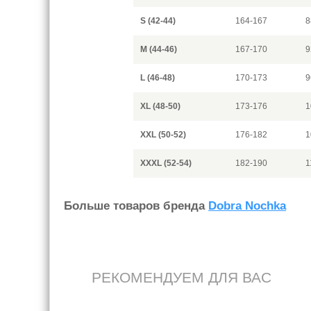
S (42-44)
164-167
8
M (44-46)
167-170
9
L (46-48)
170-173
9
XL (48-50)
173-176
1
XXL (50-52)
176-182
1
XXXL (52-54)
182-190
1
Больше товаров бренда
Dobra Nochka
РЕКОМЕНДУЕМ ДЛЯ ВАС