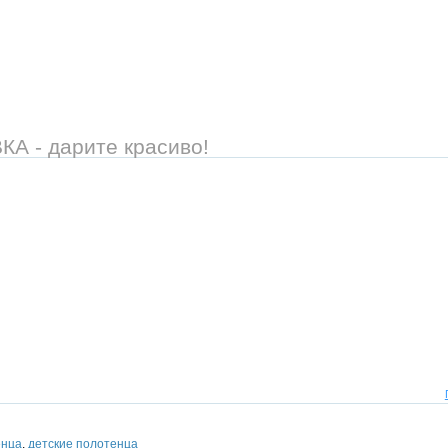
 - дарите красиво!
енца
,
детские полотенца