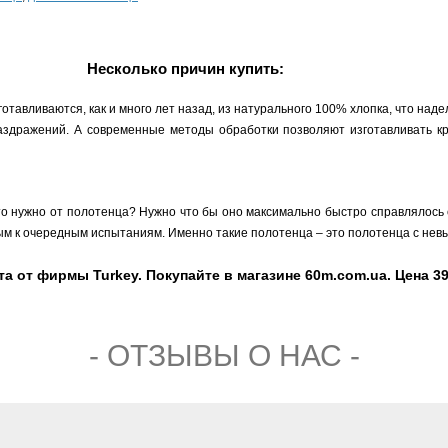
Несколько причин купить:
тавливаются, как и много лет назад, из натурального 100% хлопка, что над
раздражений. А современные методы обработки позволяют изготавливать кр
то нужно от полотенца? Нужно что бы оно максимально быстро справлялось с
овым к очередным испытаниям. Именно такие полотенца – это полотенца с нев
а от фирмы Turkey. Покупайте в магазине 60m.com.ua. Цена 393
- ОТЗЫВЫ О НАС -