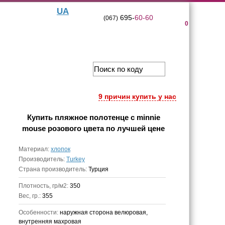
UA
695-
60-60
(067)
0
9 причин купить у нас
Купить
пляжное полотенце с minnie
mouse розового цвета
по лучшей цене
Материал:
хлопок
Производитель:
Turkey
Страна производитель:
Турция
Плотность, гр/м2:
350
Вес, гр.:
355
Особенности:
наружная сторона велюровая,
внутренняя махровая