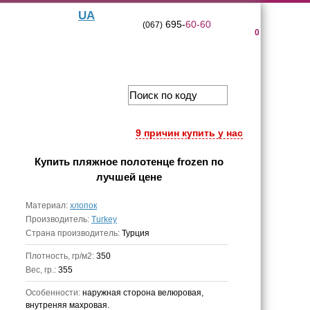
UA
695-
60-60
(067)
0
9 причин купить у нас
Купить
пляжное полотенце frozen
по
лучшей цене
Материал:
хлопок
Производитель:
Turkey
Страна производитель:
Турция
Плотность, гр/м2:
350
Вес, гр.:
355
Особенности:
наружная сторона велюровая,
внутреняя махровая.