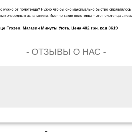
то нужно от полотенца? Нужно что бы оно максимально быстро справлялось с
овым к очередным испытаниям. Именно такие полотенца – это полотенца с нев
е Frozen. Магазин Минуты Уюта. Цена 402 грн, код 3619
- ОТЗЫВЫ О НАС -