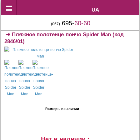
UA
UA
695-
60-60
(067)
➜
Пляжное полотенце-пончо Spider Man
(код
2846/01)
Размеры в наличии
Нет в наличии :