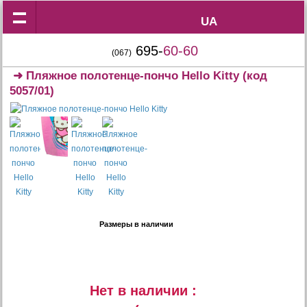
UA
UA
695-
60-60
(067)
➜
Пляжное полотенце-пончо Hello Kitty
(код
5057/01)
Размеры в наличии
Нет в наличии :