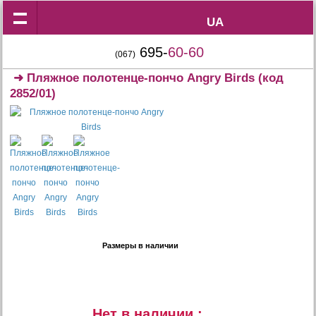
UA
UA
695-
60-60
(067)
➜
Пляжное полотенце-пончо Angry Birds
(код
2852/01)
Размеры в наличии
Нет в наличии :