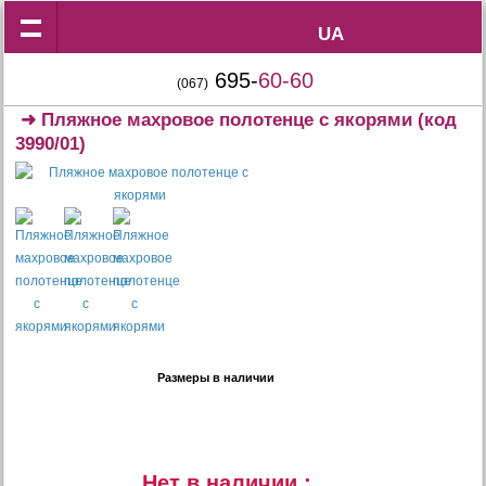
UA
UA
695-
60-60
(067)
➜
Пляжное махровое полотенце с якорями
(код
3990/01)
Размеры в наличии
Нет в наличии :