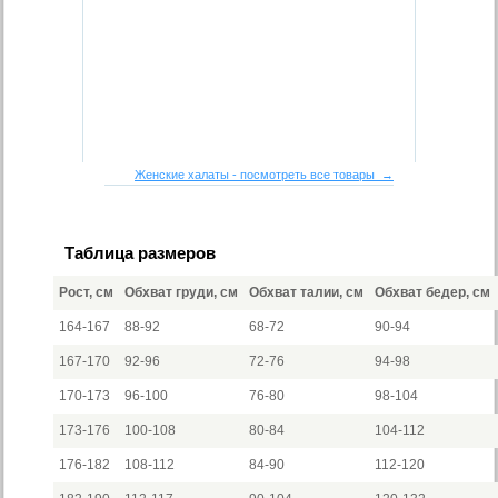
Женские халаты - посмотреть все товары →
Таблица размеров
Рост, см
Обхват груди, см
Обхват талии, см
Обхват бедер, см
164-167
88-92
68-72
90-94
167-170
92-96
72-76
94-98
170-173
96-100
76-80
98-104
173-176
100-108
80-84
104-112
176-182
108-112
84-90
112-120