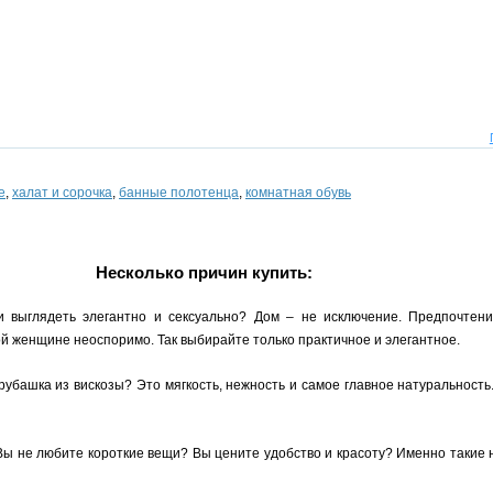
е
,
халат и сорочка
,
банные полотенца
,
комнатная обувь
Несколько причин купить:
и выглядеть элегантно и сексуально? Дом – не исключение. Предпочтен
 женщине неоспоримо. Так выбирайте только практичное и элегантное.
 рубашка из вискозы? Это мягкость, нежность и самое главное натуральность
Вы не любите короткие вещи? Вы цените удобство и красоту? Именно такие