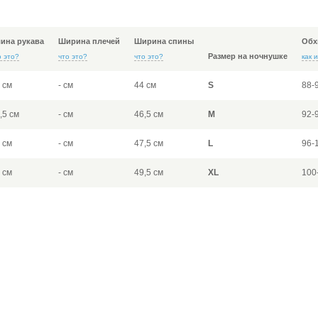
ина рукава
Ширина плечей
Ширина спины
Обх
Размер на ночнушке
о это?
что это?
что это?
как 
 см
- см
44 см
S
88-
,5 см
- см
46,5 см
M
92-
 см
- см
47,5 см
L
96-
 см
- см
49,5 см
XL
100