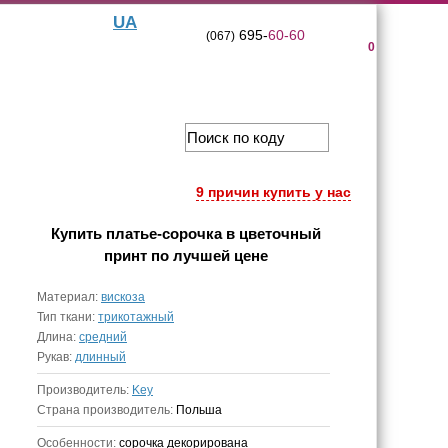
UA
695-
60-60
(067)
0
9 причин купить у нас
Купить
платье-сорочка в цветочный
принт
по лучшей цене
Материал:
вискоза
Тип ткани:
трикотажный
Длина:
средний
Рукав:
длинный
Производитель:
Key
Страна производитель:
Польша
Особенности:
сорочка декорирована