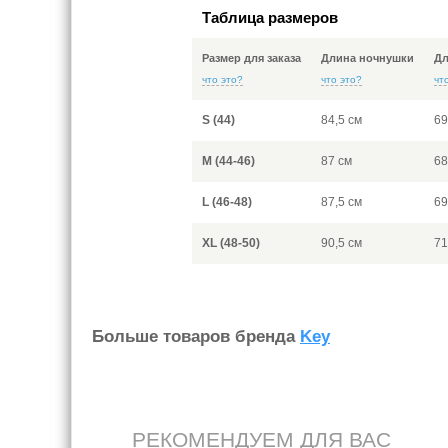
Таблица размеров
Размер для заказа
Длина ночнушки
Дл
что это?
что это?
чт
S (44)
84,5 см
69
M (44-46)
87 см
68
L (46-48)
87,5 см
69
XL (48-50)
90,5 см
71
Больше товаров бренда
Key
РЕКОМЕНДУЕМ ДЛЯ ВАС