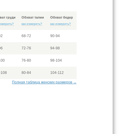
ват груди
Обхват талии
Обхват бедер
измерить?
как измерить?
как измерить?
92
68-72
90-94
96
72-76
94-98
100
76-80
98-104
-108
80-84
104-112
Полная таблица женских размеров →