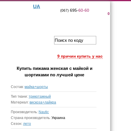
UA
695-
60-60
(067)
0
9 причин купить у нас
Купить
пижама женская с майкой и
шортиками
по лучшей цене
Состав:
майка+шорты
Тип ткани:
трикотажный
Материал:
вискоза+лайкра
Производитель:
Nautic
Страна производитель:
Украина
Сезон:
лето