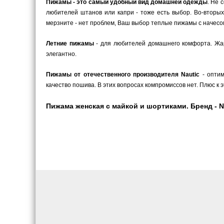
Пижамы - это самый удобный вид домашней одежды
. Не 
любителей штанов или капри - тоже есть выбор. Во-вторых
мерзните - нет проблем, Ваш выбор теплые пижамы с начесом
Летние пижамы
- для любителей домашнего комфорта. Жарк
элегантно.
Пижамы от отечественного производителя Nautic
- оптим
качество пошива. В этих вопросах компромиссов нет. Плюс к
Пижама женская с майкой и шортиками. Бренд - Nau