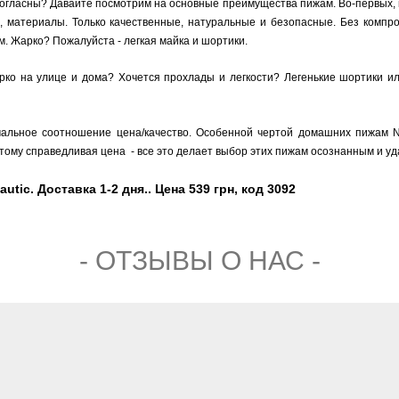
согласны? Давайте посмотрим на основные преимущества пижам. Во-первых, 
, материалы. Только качественные, натуральные и безопасные. Без компро
. Жарко? Пожалуйста - легкая майка и шортики.
о на улице и дома? Хочется прохлады и легкости? Легенькие шортики или
альное соотношение цена/качество. Особенной чертой домашних пижам Na
 этому справедливая цена - все это делает выбор этих пижам осознанным и у
tic. Доставка 1-2 дня.. Цена 539 грн, код 3092
- ОТЗЫВЫ О НАС -