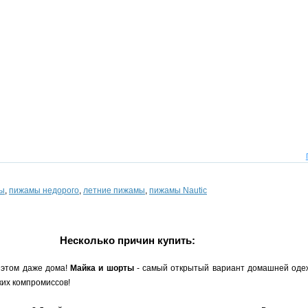
мы
,
пижамы недорого
,
летние пижамы
,
пижамы Nautic
Несколько причин купить:
 этом даже дома!
Майка и шорты
- самый открытый вариант домашней одежд
ких компромиссов!