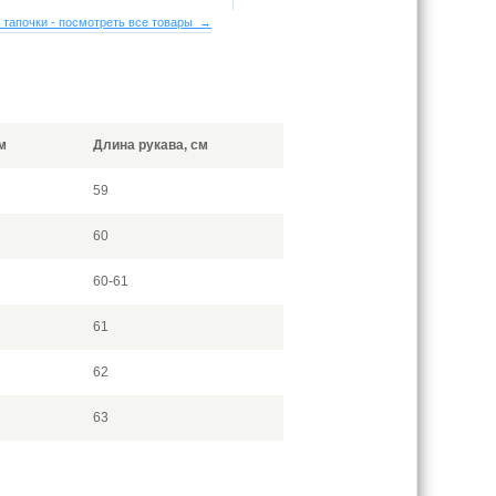
 тапочки - посмотреть все товары →
м
Длина рукава, см
59
60
60-61
61
62
63