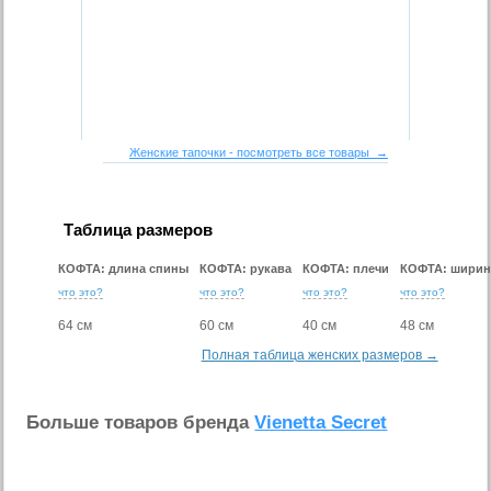
Женские тапочки - посмотреть все товары →
Таблица размеров
КОФТА: длина спины
КОФТА: рукава
КОФТА: плечи
КОФТА: ширин
что это?
что это?
что это?
что это?
64 см
60 см
40 см
48 см
Полная таблица женских размеров →
Больше товаров бренда
Vienetta Secret