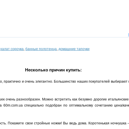
,
халат сорочка
,
банные полотенца
,
домашние тапочки
Несколько причин купить:
но, практично и очень элегантно. Большинство наших покупателей выбирают
ек очень разнообразен. Можно встретить как безумно дорогие итальянские
на 60m.com.ua специально подобран по оптимальному сочетанию цена/кач
ость. Покажите свои стройные ножки! Вы ведь дома. Коротенькая ночнушка 