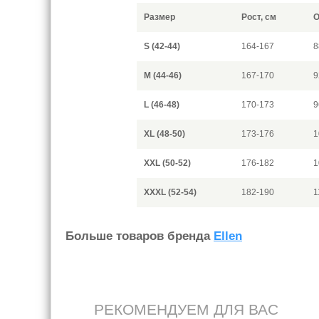
Размер
Рост, см
О
S (42-44)
164-167
8
M (44-46)
167-170
9
L (46-48)
170-173
9
XL (48-50)
173-176
1
XXL (50-52)
176-182
1
XXXL (52-54)
182-190
1
Больше товаров бренда
Ellen
РЕКОМЕНДУЕМ ДЛЯ ВАС