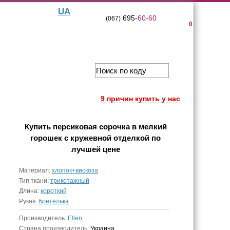
UA
695-
60-60
(067)
0
9 причин купить у нас
Купить
персиковая сорочка в мелкий
горошек с кружевной отделкой
по
лучшей цене
Материал:
хлопок+вискоза
Тип ткани:
трикотажный
Длина:
короткий
Рукав:
бретелька
Производитель:
Ellen
Страна производитель:
Украина