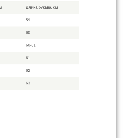
м
Длина рукава, см
59
60
60-61
61
62
63