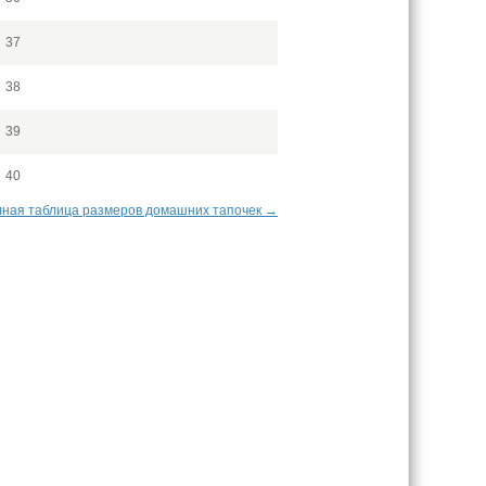
37
38
39
40
ная таблица размеров домашних тапочек →