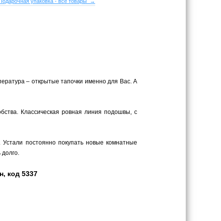
Подарочная упаковка - все товары →
пература – открытые тапочки именно для Вас. А
обства. Классическая ровная линия подошвы, с
. Устали постоянно покупать новые комнатные
 долго.
н, код 5337