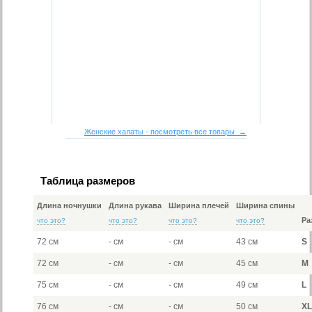
Женские халаты - посмотреть все товары →
Таблица размеров
Длина ночнушки
Длина рукава
Ширина плечей
Ширина спины
Ра
что это?
что это?
что это?
что это?
72 см
- см
- см
43 см
S
72 см
- см
- см
45 см
M
75 см
- см
- см
49 см
L
76 см
- см
- см
50 см
X