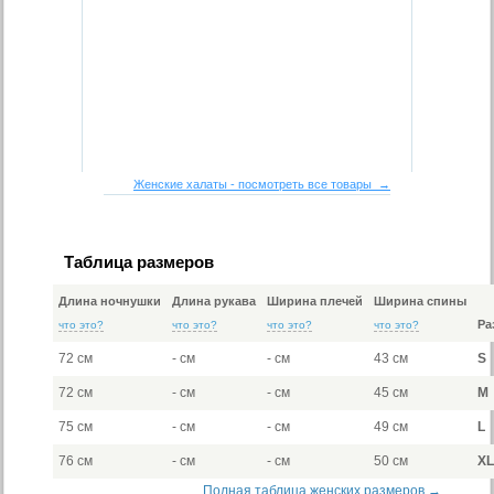
Женские халаты - посмотреть все товары →
Таблица размеров
Длина ночнушки
Длина рукава
Ширина плечей
Ширина спины
Ра
что это?
что это?
что это?
что это?
72 см
- см
- см
43 см
S
72 см
- см
- см
45 см
M
75 см
- см
- см
49 см
L
76 см
- см
- см
50 см
X
Полная таблица женских размеров →