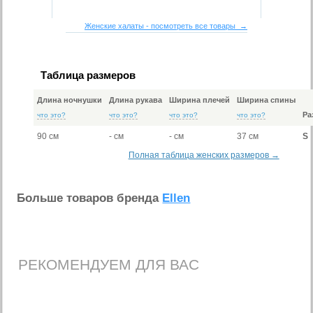
Женские халаты - посмотреть все товары →
Таблица размеров
Длина ночнушки
Длина рукава
Ширина плечей
Ширина спины
Ра
что это?
что это?
что это?
что это?
90 см
- см
- см
37 см
S
Полная таблица женских размеров →
Больше товаров бренда
Ellen
РЕКОМЕНДУЕМ ДЛЯ ВАС