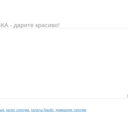
 - дарите красиво!
вые
,
халат сорочка
,
халаты Nautic
,
домашние тапочки