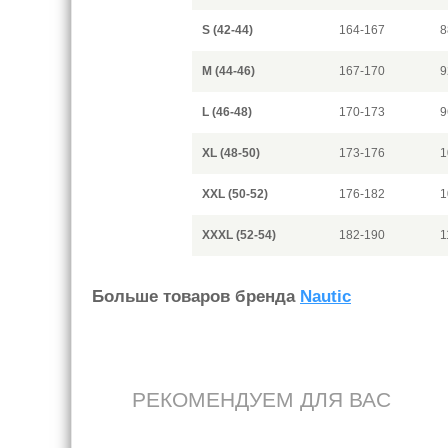
S (42-44)
164-167
8
M (44-46)
167-170
9
L (46-48)
170-173
9
XL (48-50)
173-176
1
XXL (50-52)
176-182
1
XXXL (52-54)
182-190
1
Больше товаров бренда
Nautic
РЕКОМЕНДУЕМ ДЛЯ ВАС