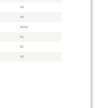
59
60
60-61
61
62
63