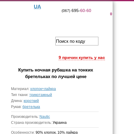
UA
695-
60-60
(067)
0
9 причин купить у нас
Купить
ночная рубашка на тонких
бретельках
по лучшей цене
Материал:
хлопок+лайкра
Тип ткани:
трикотажный
Длина:
короткий
Рукав:
бретелька
Производитель:
Nautic
Страна производитель:
Украина
Особенности:
90% хлопок, 10% лайкра