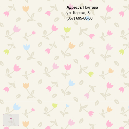
Адрес:
г. Полтава
ул. Коряка, 3
(067) 695-60-60
↑