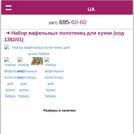
UA
UA
695-
60-60
(067)
➜
Набор вафельных полотенец для кухни
(код
1392/01)
Размеры в наличии