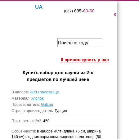
UA
695-
60-60
(067)
0
9 причин купить у нас
Купить
набор для сауны из 2-х
предметов
по лучшей цене
В наборе:
килт+полотенце
Материал:
хлопок
Производитель:
Gulcan
Страна производитель:
Турция
Плотность, гр/м2:
450
Особенности:
в наборе килт (длина 75 см, ширина
140 см) с одним карманом, лицевое полотенце (50