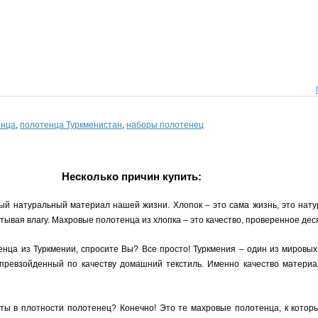
енца
,
полотенца Туркменистан
,
наборы полотенец
Несколько причин купить:
ый натуральный материал нашей жизни. Хлопок – это сама жизнь, это нату
ывая влагу. Махровые полотенца из хлопка – это качество, проверенное де
енца из Туркмении, спросите Вы? Все просто! Туркмения – один из мировы
епревзойденный по качеству домашний текстиль. Именно качество материал
рты в плотности полотенец? Конечно! Это те махровые полотенца, к кото