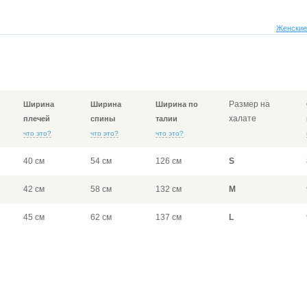
Женские
Размер на
Ширина
Ширина
Ширина по
халате
плечей
спины
талии
что это?
что это?
что это?
40 см
54 см
126 см
S
42 см
58 см
132 см
M
45 см
62 см
137 см
L