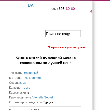
UA
695-
60-60
(067)
0
9 причин купить у нас
Купить
мягкий домашний халат с
капюшоном
по лучшей цене
Тип ткани:
махровый
Материал:
микрофибра
Сезон:
зима
Капюшон:
есть
Карманы:
есть
Производитель:
Vienetta Secret
Страна производитель:
Турция