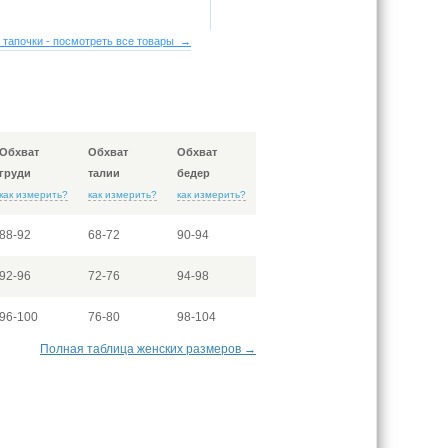
 тапочки - посмотреть все товары →
Обхват
Обхват
Обхват
груди
талии
бедер
как измерить?
как измерить?
как измерить?
88-92
68-72
90-94
92-96
72-76
94-98
96-100
76-80
98-104
Полная таблица женских размеров →