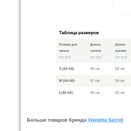
Таблица размеров
Размер для
Длина
Длина
заказа
халата
рукава
что это?
что это?
что это?
S (42-44)
95 см
58 см
M (44-46)
97 см
59 см
L(46-48)
96 см
62 см
Больше товаров бренда
Vienetta Secret