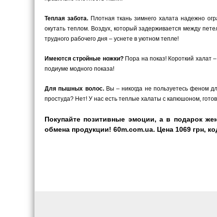
Теплая забота.
Плотная ткань зимнего халата надежно огра
окутать теплом. Воздух, который задерживается между пете
трудного рабочего дня – уснете в уютном тепле!
Имеются стройные ножки?
Пора на показ! Короткий халат –
подиуме модного показа!
Для пышных волос.
Вы – никогда не пользуетесь феном для
простуда? Нет! У нас есть теплые халаты с капюшоном, гото
Покупайте позитивные эмоции, а в подарок жен
обмена продукции! 60m.com.ua. Цена 1069 грн, ко