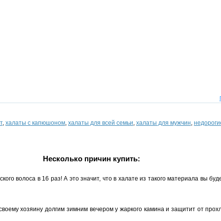
т
,
халаты с капюшоном
,
халаты для всей семьи
,
халаты для мужчин
,
недороги
Несколько причин купить:
го волоса в 16 раз! А это значит, что в халате из такого материала вы буде
воему хозяину долгим зимним вечером у жаркого камина и защитит от прохл