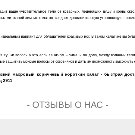
дит ваше чувствительное тело от коварных, леденящих душу и кровь сквозн
льками тканей зимних халатов, создает дополнительную утепляющую прослой
 идеальный вариант для обладателей красивых ног. В таком халатике вы буде
 сушки волос? А что если за окном – зима, и по дому, между волнами тепл
вые защитить мокрые волосы от сквозняков и дать им возможность высохнуть
ский махровый коричневый короткий халат - быстрая доста
д 2911
- ОТЗЫВЫ О НАС -