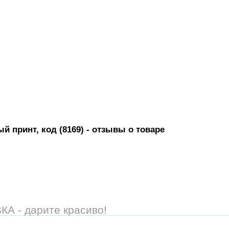
й принт, код (8169)
- отзывы о товаре
 - дарите красиво!