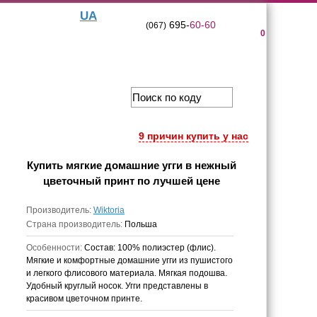
UA
695-
60-60
(067)
0
9 причин купить у нас
Купить
мягкие домашние угги в нежный
цветочный принт
по лучшей цене
Производитель:
Wiktoria
Страна производитель:
Польша
Особенности:
Состав: 100% полиэстер (флис).
Мягкие и комфортные домашние угги из пушистого
и легкого флисового материала. Мягкая подошва.
Удобный круглый носок. Угги представлены в
красивом цветочном принте.