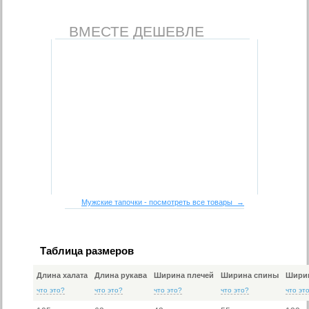
ВМЕСТЕ ДЕШЕВЛЕ
Мужские тапочки - посмотреть все товары →
Таблица размеров
Длина халата
Длина рукава
Ширина плечей
Ширина спины
Ширин
что это?
что это?
что это?
что это?
что эт